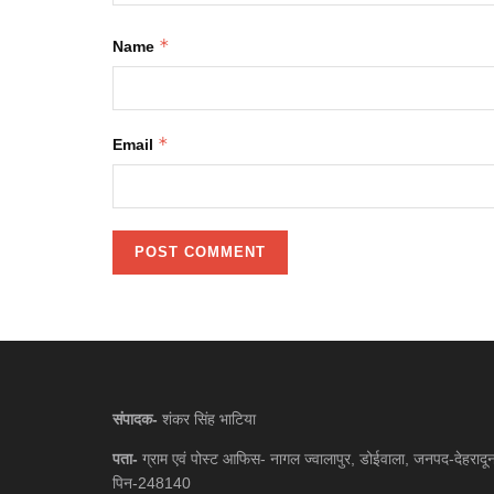
*
Name
*
Email
संपादक-
शंकर सिंह भाटिया
पता-
ग्राम एवं पोस्ट आफिस- नागल ज्वालापुर, डोईवाला, जनपद-देहरादू
पिन-248140