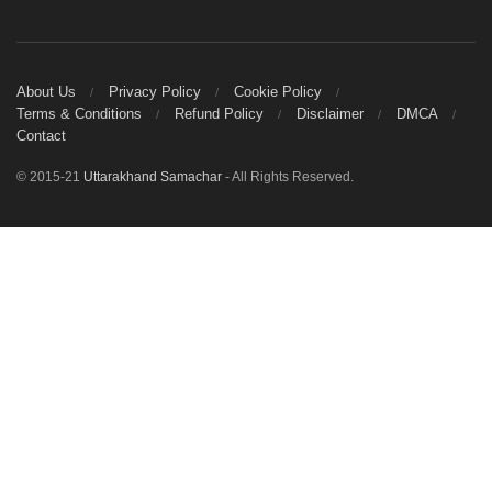
About Us
Privacy Policy
Cookie Policy
Terms & Conditions
Refund Policy
Disclaimer
DMCA
Contact
© 2015-21
Uttarakhand Samachar
- All Rights Reserved.