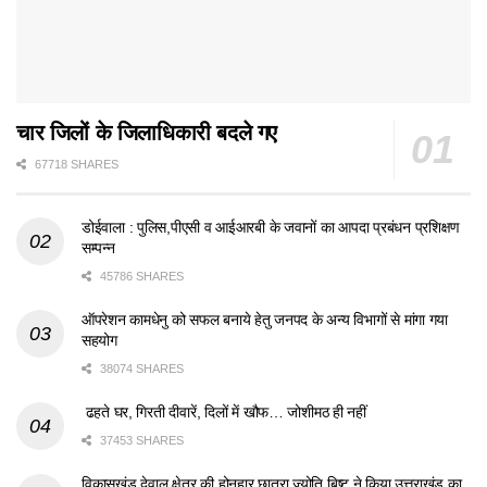
चार जिलों के जिलाधिकारी बदले गए
67718 SHARES
डोईवाला : पुलिस,पीएसी व आईआरबी के जवानों का आपदा प्रबंधन प्रशिक्षण
सम्पन्न
45786 SHARES
ऑपरेशन कामधेनु को सफल बनाये हेतु जनपद के अन्य विभागों से मांगा गया
सहयोग
38074 SHARES
ढहते घर, गिरती दीवारें, दिलों में खौफ… जोशीमठ ही नहीं
37453 SHARES
विकासखंड देवाल क्षेत्र की होनहार छात्रा ज्योति बिष्ट ने किया उत्तराखंड का