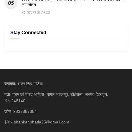
नाम रोशन
37373 SHARES
Stay Connected
संपादक-
शंकर सिंह भाटिया
पता-
ग्राम एवं पोस्ट आफिस- नागल ज्वालापुर, डोईवाला, जनपद-देहरादून,
पिन-248140
फ़ोन-
9837887384
ईमेल-
shankar.bhatia25@gmail.com