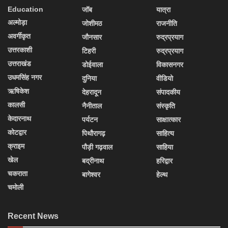
Education
जॉब
यात्रा
अल्मोड़ा
जोशीमठ
राजनीति
अवर्गीकृत
जौनसार
रुद्रप्रयाग
उत्तरकाशी
टिहरी
रुद्रप्रयाग
उत्तराखंड
डोईवाला
विकासनगर
उधमसिंह नगर
दुनिया
वीडियो
ऋषिकेश
देहरादून
संपादकीय
कालसी
नैनीताल
संस्कृति
केदारनाथ
पर्यटन
साक्षात्कार
कोटद्वार
पिथौरागढ़
साहित्य
क्राइम
पौड़ी गढ़वाल
साहिया
खेल
बद्रीनाथ
हरिद्वार
चकराता
बागेश्वर
हेल्थ
चमोली
Recent News