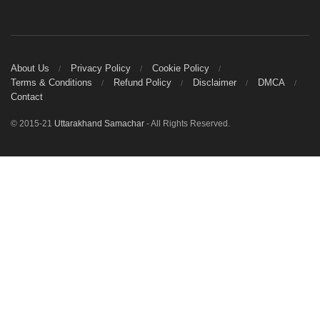
About Us
Privacy Policy
Cookie Policy
Terms & Conditions
Refund Policy
Disclaimer
DMCA
Contact
© 2015-21
Uttarakhand Samachar
- All Rights Reserved.