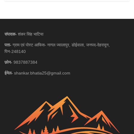
संपादक-
शंकर सिंह भाटिया
पता-
ग्राम एवं पोस्ट आफिस- नागल ज्वालापुर, डोईवाला, जनपद-देहरादून,
पिन-248140
फ़ोन-
9837887384
ईमेल-
shankar.bhatia25@gmail.com