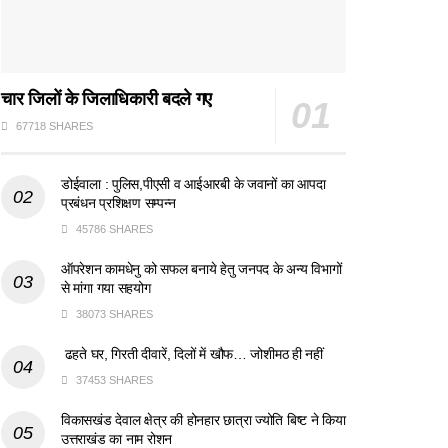
चार जिलों के जिलाधिकारी बदले गए
67718 SHARES
डोईवाला : पुलिस,पीएसी व आईआरबी के जवानों का आपदा
प्रबंधन प्रशिक्षण सम्पन्न
45786 SHARES
ऑपरेशन कामधेनु को सफल बनाये हेतु जनपद के अन्य विभागों
से मांगा गया सहयोग
38073 SHARES
ढहते घर, गिरती दीवारें, दिलों में खौफ… जोशीमठ ही नहीं
37453 SHARES
विकासखंड देवाल क्षेत्र की होनहार छात्रा ज्योति बिष्ट ने किया
उत्तराखंड का नाम रोशन