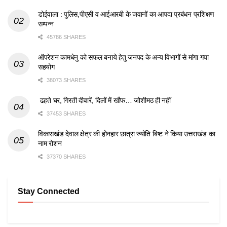
डोईवाला : पुलिस,पीएसी व आईआरबी के जवानों का आपदा प्रबंधन प्रशिक्षण
सम्पन्न
45786 SHARES
ऑपरेशन कामधेनु को सफल बनाये हेतु जनपद के अन्य विभागों से मांगा गया
सहयोग
38073 SHARES
ढहते घर, गिरती दीवारें, दिलों में खौफ… जोशीमठ ही नहीं
37453 SHARES
विकासखंड देवाल क्षेत्र की होनहार छात्रा ज्योति बिष्ट ने किया उत्तराखंड का
नाम रोशन
37370 SHARES
Stay Connected