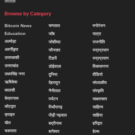
संपादक
Browse by Category
Bitcoin News
चम्पावत
मनोरंजन
Education
जॉब
यात्रा
अल्मोड़ा
जोशीमठ
राजनीति
अवर्गीकृत
जौनसार
रुद्रप्रयाग
उत्तरकाशी
टिहरी
रुद्रप्रयाग
उत्तराखंड
डोईवाला
विकासनगर
उधमसिंह नगर
दुनिया
वीडियो
ऋषिकेश
देहरादून
संपादकीय
कालसी
नैनीताल
संस्कृति
केदारनाथ
पर्यटन
साक्षात्कार
कोटद्वार
पिथौरागढ़
साहित्य
क्राइम
पौड़ी गढ़वाल
साहिया
खेल
बद्रीनाथ
हरिद्वार
चकराता
बागेश्वर
हेल्थ