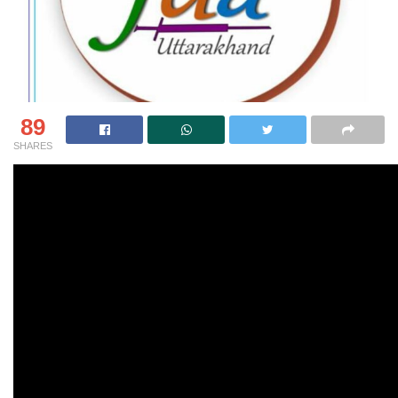
89
SHARES