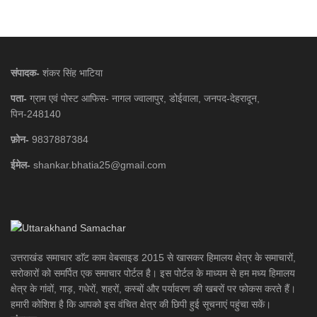
संपादक-
शंकर सिंह भाटिया
पता-
ग्राम एवं पोस्ट आफिस- नागल ज्वालापुर, डोईवाला, जनपद-देहरादून,
पिन-248140
फ़ोन-
9837887384
ईमेल-
shankar.bhatia25@gmail.com
उत्तराखंड समाचार डाॅट काम वेबसाइड 2015 से खासकर हिमालय क्षेत्र के समाचारों,
सरोकारों को समर्पित एक समाचार पोर्टल है। इस पोर्टल के माध्यम से हम मध्य हिमालय
क्षेत्र के गांवों, गाड़, गधेरों, शहरों, कस्बों और पर्यावरण की खबरों पर फोकस करते हैं।
हमारी कोशिश है कि आपको इस वंचित क्षेत्र की छिपी हुई सूचनाएं पहुंचा सकें।