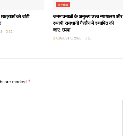
अल्मोड़ा
छात्राओं को बांटी
जनभावनाओं के अनुरूप उच्च न्यायालय और
क
स्थायी राजधानी गैरसैंण में स्थापित की
जाए: उपपा
26
32
AUGUST 8, 2026
10
*
lds are marked