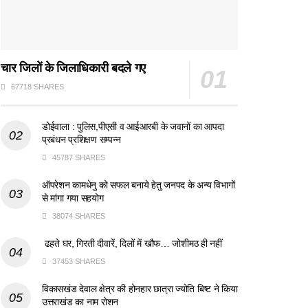
चार जिलों के जिलाधिकारी बदले गए
67718 SHARES
डोईवाला : पुलिस,पीएसी व आईआरबी के जवानों का आपदा
प्रबंधन प्रशिक्षण सम्पन्न
45787 SHARES
ऑपरेशन कामधेनु को सफल बनाये हेतु जनपद के अन्य विभागों
से मांगा गया सहयोग
38074 SHARES
ढहते घर, गिरती दीवारें, दिलों में खौफ… जोशीमठ ही नहीं
37453 SHARES
विकासखंड देवाल क्षेत्र की होनहार छात्रा ज्योति बिष्ट ने किया
उत्तराखंड का नाम रोशन