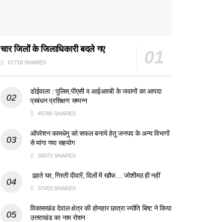
चार जिलों के जिलाधिकारी बदले गए
67718 SHARES
डोईवाला : पुलिस,पीएसी व आईआरबी के जवानों का आपदा
प्रबंधन प्रशिक्षण सम्पन्न
45786 SHARES
ऑपरेशन कामधेनु को सफल बनाये हेतु जनपद के अन्य विभागों
से मांगा गया सहयोग
38073 SHARES
ढहते घर, गिरती दीवारें, दिलों में खौफ… जोशीमठ ही नहीं
37453 SHARES
विकासखंड देवाल क्षेत्र की होनहार छात्रा ज्योति बिष्ट ने किया
उत्तराखंड का नाम रोशन