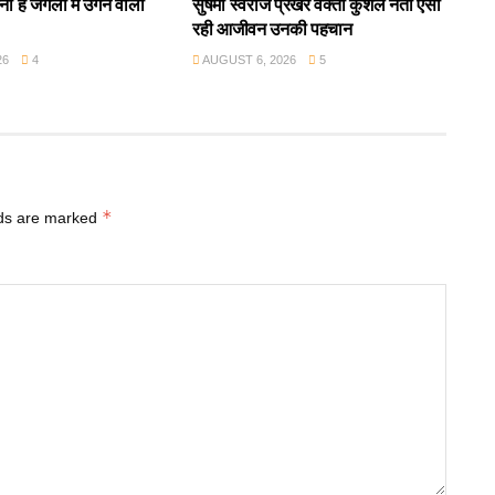
ा है जंगलों में उगने वाला
सुषमा स्वराज प्रखर वक्ता कुशल नेता ऐसी
रही आजीवन उनकी पहचान
26
4
AUGUST 6, 2026
5
*
lds are marked