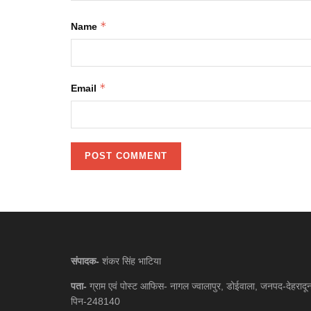
*
Name
*
Email
संपादक-
शंकर सिंह भाटिया
पता-
ग्राम एवं पोस्ट आफिस- नागल ज्वालापुर, डोईवाला, जनपद-देहरादू
पिन-248140