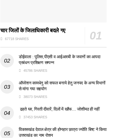
चार जिलों के जिलाधिकारी बदले गए
67718 SHARES
डोईवाला : पुलिस,पीएसी व आईआरबी के जवानों का आपदा
प्रबंधन प्रशिक्षण सम्पन्न
45786 SHARES
ऑपरेशन कामधेनु को सफल बनाये हेतु जनपद के अन्य विभागों
से मांगा गया सहयोग
38073 SHARES
ढहते घर, गिरती दीवारें, दिलों में खौफ… जोशीमठ ही नहीं
37453 SHARES
विकासखंड देवाल क्षेत्र की होनहार छात्रा ज्योति बिष्ट ने किया
उत्तराखंड का नाम रोशन