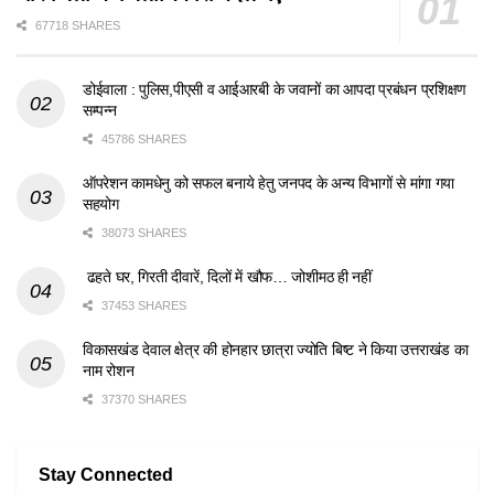
67718 SHARES
डोईवाला : पुलिस,पीएसी व आईआरबी के जवानों का आपदा प्रबंधन प्रशिक्षण
सम्पन्न
45786 SHARES
ऑपरेशन कामधेनु को सफल बनाये हेतु जनपद के अन्य विभागों से मांगा गया
सहयोग
38073 SHARES
ढहते घर, गिरती दीवारें, दिलों में खौफ… जोशीमठ ही नहीं
37453 SHARES
विकासखंड देवाल क्षेत्र की होनहार छात्रा ज्योति बिष्ट ने किया उत्तराखंड का
नाम रोशन
37370 SHARES
Stay Connected