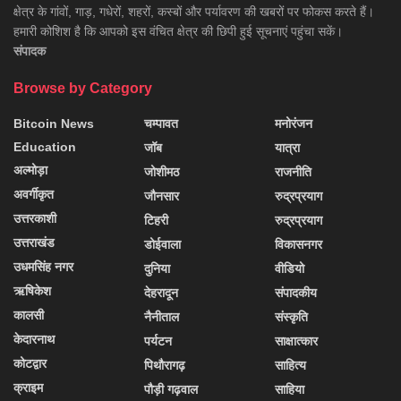
क्षेत्र के गांवों, गाड़, गधेरों, शहरों, कस्बों और पर्यावरण की खबरों पर फोकस करते हैं।
हमारी कोशिश है कि आपको इस वंचित क्षेत्र की छिपी हुई सूचनाएं पहुंचा सकें।
संपादक
Browse by Category
Bitcoin News
चम्पावत
मनोरंजन
Education
जॉब
यात्रा
अल्मोड़ा
जोशीमठ
राजनीति
अवर्गीकृत
जौनसार
रुद्रप्रयाग
उत्तरकाशी
टिहरी
रुद्रप्रयाग
उत्तराखंड
डोईवाला
विकासनगर
उधमसिंह नगर
दुनिया
वीडियो
ऋषिकेश
देहरादून
संपादकीय
कालसी
नैनीताल
संस्कृति
केदारनाथ
पर्यटन
साक्षात्कार
कोटद्वार
पिथौरागढ़
साहित्य
क्राइम
पौड़ी गढ़वाल
साहिया