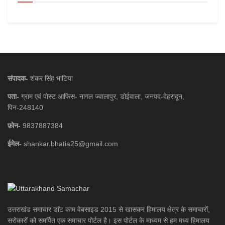
संपादक-
शंकर सिंह भाटिया
पता-
ग्राम एवं पोस्ट आफिस- नागल ज्वालापुर, डोईवाला, जनपद-देहरादून,
पिन-248140
फ़ोन-
9837887384
ईमेल-
shankar.bhatia25@gmail.com
उत्तराखंड समाचार डाॅट काम वेबसाइड 2015 से खासकर हिमालय क्षेत्र के समाचारों,
सरोकारों को समर्पित एक समाचार पोर्टल है। इस पोर्टल के माध्यम से हम मध्य हिमालय