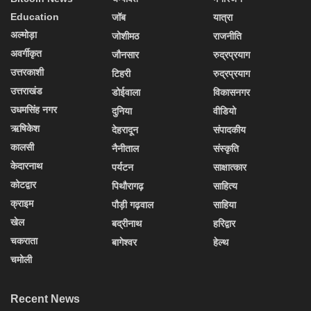
Education
जॉब
यात्रा
अल्मोड़ा
जोशीमठ
राजनीति
अवर्गीकृत
जौनसार
रुद्रप्रयाग
उत्तरकाशी
टिहरी
रुद्रप्रयाग
उत्तराखंड
डोईवाला
विकासनगर
उधमसिंह नगर
दुनिया
वीडियो
ऋषिकेश
देहरादून
संपादकीय
कालसी
नैनीताल
संस्कृति
केदारनाथ
पर्यटन
साक्षात्कार
कोटद्वार
पिथौरागढ़
साहित्य
क्राइम
पौड़ी गढ़वाल
साहिया
खेल
बद्रीनाथ
हरिद्वार
चकराता
बागेश्वर
हेल्थ
चमोली
Recent News