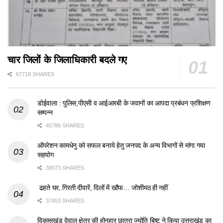
चार जिलों के जिलाधिकारी बदले गए
67718 SHARES
डोईवाला : पुलिस,पीएसी व आईआरबी के जवानों का आपदा प्रबंधन प्रशिक्षण
सम्पन्न
45786 SHARES
ऑपरेशन कामधेनु को सफल बनाये हेतु जनपद के अन्य विभागों से मांगा गया
सहयोग
38073 SHARES
ढहते घर, गिरती दीवारें, दिलों में खौफ… जोशीमठ ही नहीं
37453 SHARES
विकासखंड देवाल क्षेत्र की होनहार छात्रा ज्योति बिष्ट ने किया उत्तराखंड का