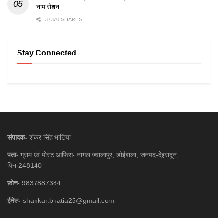
नाम रोशन
37370 SHARES
Stay Connected
संपादक-
शंकर सिंह भाटिया
पता-
ग्राम एवं पोस्ट आफिस- नागल ज्वालापुर, डोईवाला, जनपद-देहरादून,
पिन-248140
फ़ोन-
9837887384
ईमेल-
shankar.bhatia25@gmail.com