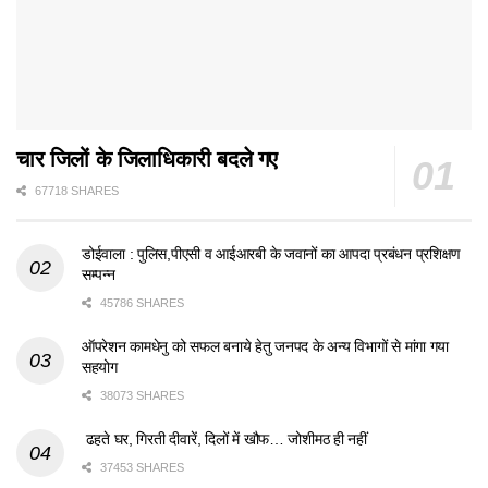
चार जिलों के जिलाधिकारी बदले गए
67718 SHARES
डोईवाला : पुलिस,पीएसी व आईआरबी के जवानों का आपदा प्रबंधन प्रशिक्षण
सम्पन्न
45786 SHARES
ऑपरेशन कामधेनु को सफल बनाये हेतु जनपद के अन्य विभागों से मांगा गया
सहयोग
38073 SHARES
ढहते घर, गिरती दीवारें, दिलों में खौफ… जोशीमठ ही नहीं
37453 SHARES