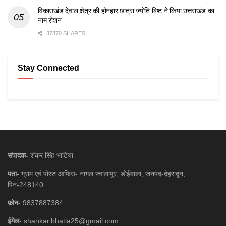
विकासखंड देवाल क्षेत्र की होनहार छात्रा ज्योति बिष्ट ने किया उत्तराखंड का
नाम रोशन
37370 SHARES
Stay Connected
संपादक-
शंकर सिंह भाटिया
पता-
ग्राम एवं पोस्ट आफिस- नागल ज्वालापुर, डोईवाला, जनपद-देहरादून,
पिन-248140
फ़ोन-
9837887384
ईमेल-
shankar.bhatia25@gmail.com