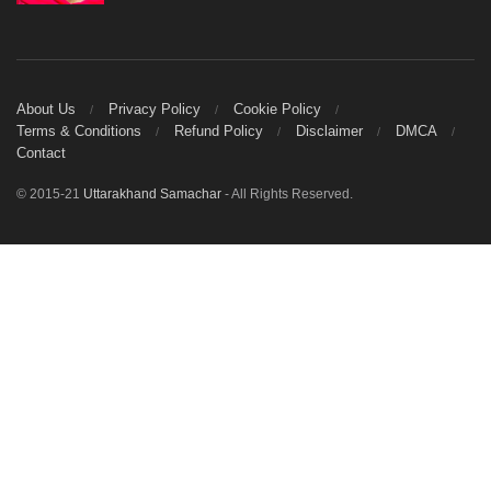
About Us
Privacy Policy
Cookie Policy
Terms & Conditions
Refund Policy
Disclaimer
DMCA
Contact
© 2015-21
Uttarakhand Samachar
- All Rights Reserved.