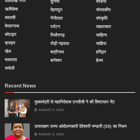
उधमसिंह नगर
दुनिया
वीडियो
ऋषिकेश
देहरादून
संपादकीय
कालसी
नैनीताल
संस्कृति
केदारनाथ
पर्यटन
साक्षात्कार
कोटद्वार
पिथौरागढ़
साहित्य
क्राइम
पौड़ी गढ़वाल
साहिया
खेल
बद्रीनाथ
हरिद्वार
चकराता
बागेश्वर
हेल्थ
चमोली
Recent News
मुख्यमंत्री से महानिदेशक एनसीसी ने की शिष्टाचार भेंट
AUGUST 6, 2026
उत्तराखण राज्य आंदोलनकारी देवेश्वरी भण्डारी (59) का निधन
AUGUST 6, 2026