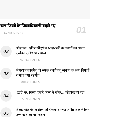
चार जिलों के जिलाधिकारी बदले गए
67718 SHARES
डोईवाला : पुलिस,पीएसी व आईआरबी के जवानों का आपदा
प्रबंधन प्रशिक्षण सम्पन्न
45786 SHARES
ऑपरेशन कामधेनु को सफल बनाये हेतु जनपद के अन्य विभागों
से मांगा गया सहयोग
38073 SHARES
ढहते घर, गिरती दीवारें, दिलों में खौफ… जोशीमठ ही नहीं
37453 SHARES
विकासखंड देवाल क्षेत्र की होनहार छात्रा ज्योति बिष्ट ने किया
उत्तराखंड का नाम रोशन