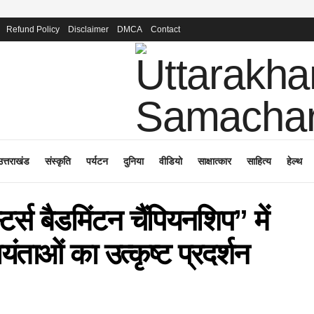
Refund Policy
Disclaimer
DMCA
Contact
उत्तराखंड
संस्कृति
पर्यटन
दुनिया
वीडियो
साक्षात्कार
साहित्य
हेल्थ
टर्स बैडमिंटन चैंपियनशिप” में
ंताओं का उत्कृष्ट प्रदर्शन