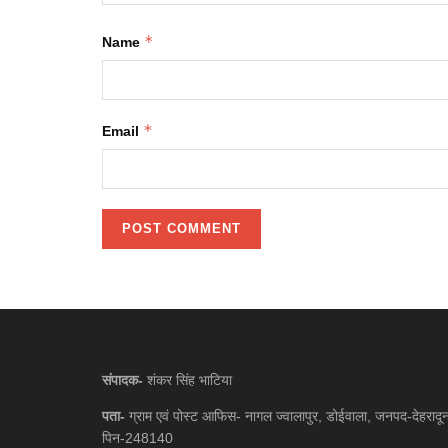
*
Name
*
Email
संपादक-
शंकर सिंह भाटिया
पता-
ग्राम एवं पोस्ट आफिस- नागल ज्वालापुर, डोईवाला, जनपद-देहरादू
पिन-248140