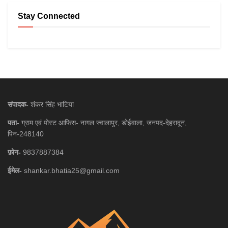
Stay Connected
संपादक-
शंकर सिंह भाटिया
पता-
ग्राम एवं पोस्ट आफिस- नागल ज्वालापुर, डोईवाला, जनपद-देहरादून,
पिन-248140
फ़ोन-
9837887384
ईमेल-
shankar.bhatia25@gmail.com