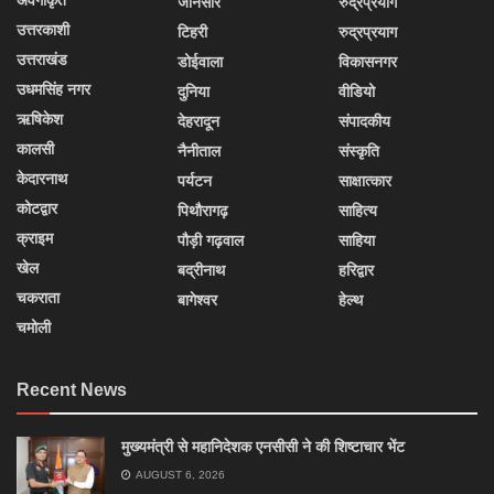
अवर्गीकृत
जौनसार
रुद्रप्रयाग
उत्तरकाशी
टिहरी
रुद्रप्रयाग
उत्तराखंड
डोईवाला
विकासनगर
उधमसिंह नगर
दुनिया
वीडियो
ऋषिकेश
देहरादून
संपादकीय
कालसी
नैनीताल
संस्कृति
केदारनाथ
पर्यटन
साक्षात्कार
कोटद्वार
पिथौरागढ़
साहित्य
क्राइम
पौड़ी गढ़वाल
साहिया
खेल
बद्रीनाथ
हरिद्वार
चकराता
बागेश्वर
हेल्थ
चमोली
Recent News
मुख्यमंत्री से महानिदेशक एनसीसी ने की शिष्टाचार भेंट
AUGUST 6, 2026