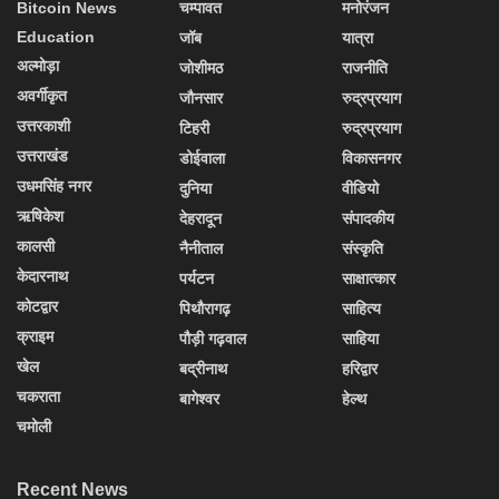
Bitcoin News
चम्पावत
मनोरंजन
Education
जॉब
यात्रा
अल्मोड़ा
जोशीमठ
राजनीति
अवर्गीकृत
जौनसार
रुद्रप्रयाग
उत्तरकाशी
टिहरी
रुद्रप्रयाग
उत्तराखंड
डोईवाला
विकासनगर
उधमसिंह नगर
दुनिया
वीडियो
ऋषिकेश
देहरादून
संपादकीय
कालसी
नैनीताल
संस्कृति
केदारनाथ
पर्यटन
साक्षात्कार
कोटद्वार
पिथौरागढ़
साहित्य
क्राइम
पौड़ी गढ़वाल
साहिया
खेल
बद्रीनाथ
हरिद्वार
चकराता
बागेश्वर
हेल्थ
चमोली
Recent News