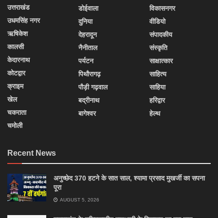
उत्तराखंड
डोईवाला
विकासनगर
उधमसिंह नगर
दुनिया
वीडियो
ऋषिकेश
देहरादून
संपादकीय
कालसी
नैनीताल
संस्कृति
केदारनाथ
पर्यटन
साक्षात्कार
कोटद्वार
पिथौरागढ़
साहित्य
क्राइम
पौड़ी गढ़वाल
साहिया
खेल
बद्रीनाथ
हरिद्वार
चकराता
बागेश्वर
हेल्थ
चमोली
Recent News
अनुच्छेद 370 हटने के सात साल, श्यामा प्रसाद मुखर्जी का सपना
पूरा
AUGUST 5, 2026