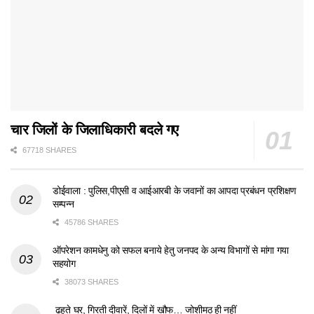
चार जिलों के जिलाधिकारी बदले गए
67718 SHARES
डोईवाला : पुलिस,पीएसी व आईआरबी के जवानों का आपदा प्रबंधन प्रशिक्षण
सम्पन्न
45786 SHARES
ऑपरेशन कामधेनु को सफल बनाये हेतु जनपद के अन्य विभागों से मांगा गया
सहयोग
38073 SHARES
ढहते घर, गिरती दीवारें, दिलों में खौफ… जोशीमठ ही नहीं