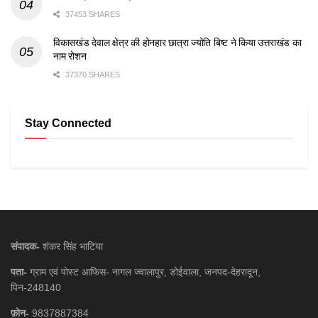
37453 SHARES
विकासखंड देवाल क्षेत्र की होनहार छात्रा ज्योति बिष्ट ने किया उत्तराखंड का
नाम रोशन
37370 SHARES
Stay Connected
संपादक-
शंकर सिंह भाटिया
पता-
ग्राम एवं पोस्ट आफिस- नागल ज्वालापुर, डोईवाला, जनपद-देहरादून,
पिन-248140
फ़ोन-
9837887384