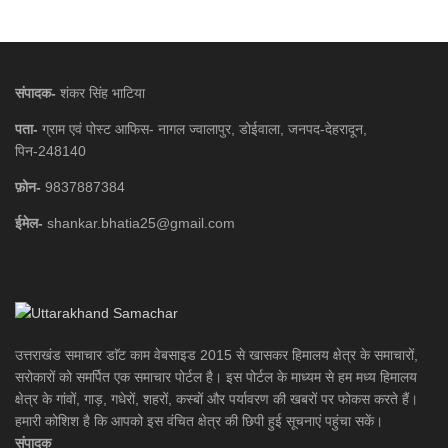
संपादक-
शंकर सिंह भाटिया
पता-
ग्राम एवं पोस्ट आफिस- नागल ज्वालापुर, डोईवाला, जनपद-देहरादून,
पिन-248140
फ़ोन-
9837887384
ईमेल-
shankar.bhatia25@gmail.com
उत्तराखंड समाचार डाॅट काम वेबसाइड 2015 से खासकर हिमालय क्षेत्र के समाचारों,
सरोकारों को समर्पित एक समाचार पोर्टल है। इस पोर्टल के माध्यम से हम मध्य हिमालय
क्षेत्र के गांवों, गाड़, गधेरों, शहरों, कस्बों और पर्यावरण की खबरों पर फोकस करते हैं।
हमारी कोशिश है कि आपको इस वंचित क्षेत्र की छिपी हुई सूचनाएं पहुंचा सकें।
संपादक