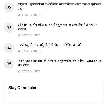
डोईवाला : पुलिस,पीएसी व आईआरबी के जवानों का आपदा प्रबंधन प्रशिक्षण
सम्पन्न
45786 SHARES
ऑपरेशन कामधेनु को सफल बनाये हेतु जनपद के अन्य विभागों से मांगा गया
सहयोग
38073 SHARES
ढहते घर, गिरती दीवारें, दिलों में खौफ… जोशीमठ ही नहीं
37453 SHARES
विकासखंड देवाल क्षेत्र की होनहार छात्रा ज्योति बिष्ट ने किया उत्तराखंड का
नाम रोशन
37370 SHARES
Stay Connected