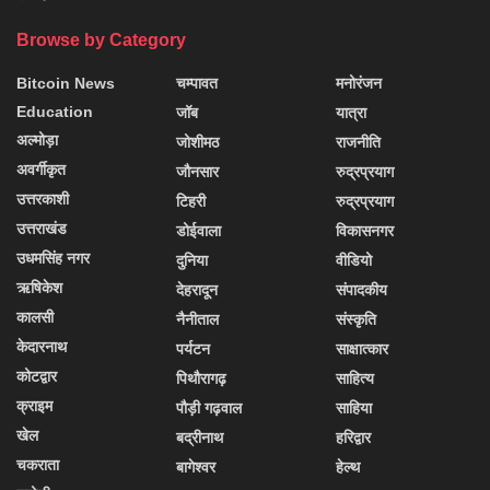
Browse by Category
Bitcoin News
चम्पावत
मनोरंजन
Education
जॉब
यात्रा
अल्मोड़ा
जोशीमठ
राजनीति
अवर्गीकृत
जौनसार
रुद्रप्रयाग
उत्तरकाशी
टिहरी
रुद्रप्रयाग
उत्तराखंड
डोईवाला
विकासनगर
उधमसिंह नगर
दुनिया
वीडियो
ऋषिकेश
देहरादून
संपादकीय
कालसी
नैनीताल
संस्कृति
केदारनाथ
पर्यटन
साक्षात्कार
कोटद्वार
पिथौरागढ़
साहित्य
क्राइम
पौड़ी गढ़वाल
साहिया
खेल
बद्रीनाथ
हरिद्वार
चकराता
बागेश्वर
हेल्थ