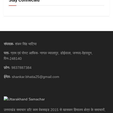
Stay Connected
संपादक-
शंकर सिंह भाटिया
पता-
ग्राम एवं पोस्ट आफिस- नागल ज्वालापुर, डोईवाला, जनपद-देहरादून,
पिन-248140
फ़ोन-
9837887384
ईमेल-
shankar.bhatia25@gmail.com
उत्तराखंड समाचार डाॅट काम वेबसाइड 2015 से खासकर हिमालय क्षेत्र के समाचारों,