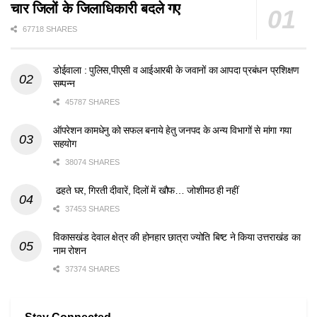
चार जिलों के जिलाधिकारी बदले गए
67718 SHARES
डोईवाला : पुलिस,पीएसी व आईआरबी के जवानों का आपदा प्रबंधन प्रशिक्षण
सम्पन्न
45787 SHARES
ऑपरेशन कामधेनु को सफल बनाये हेतु जनपद के अन्य विभागों से मांगा गया
सहयोग
38074 SHARES
ढहते घर, गिरती दीवारें, दिलों में खौफ… जोशीमठ ही नहीं
37453 SHARES
विकासखंड देवाल क्षेत्र की होनहार छात्रा ज्योति बिष्ट ने किया उत्तराखंड का
नाम रोशन
37374 SHARES