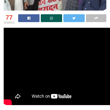
77
SHARES