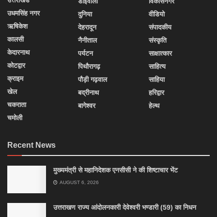
उत्तराखंड
डोईवाला
विकासनगर
उधमसिंह नगर
दुनिया
वीडियो
ऋषिकेश
देहरादून
संपादकीय
कालसी
नैनीताल
संस्कृति
केदारनाथ
पर्यटन
साक्षात्कार
कोटद्वार
पिथौरागढ़
साहित्य
क्राइम
पौड़ी गढ़वाल
साहिया
खेल
बद्रीनाथ
हरिद्वार
चकराता
बागेश्वर
हेल्थ
चमोली
Recent News
मुख्यमंत्री से महानिदेशक एनसीसी ने की शिष्टाचार भेंट
AUGUST 6, 2026
उत्तराखण राज्य आंदोलनकारी देवेश्वरी भण्डारी (59) का निधन