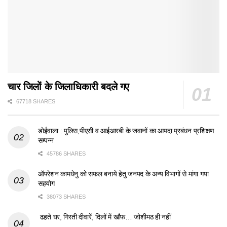
चार जिलों के जिलाधिकारी बदले गए
67718 SHARES
डोईवाला : पुलिस,पीएसी व आईआरबी के जवानों का आपदा प्रबंधन प्रशिक्षण
सम्पन्न
45786 SHARES
ऑपरेशन कामधेनु को सफल बनाये हेतु जनपद के अन्य विभागों से मांगा गया
सहयोग
38073 SHARES
ढहते घर, गिरती दीवारें, दिलों में खौफ… जोशीमठ ही नहीं