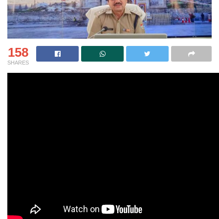
158
SHARES