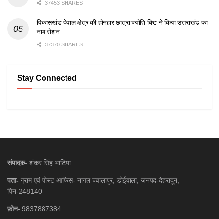
37453 SHARES
विकासखंड देवाल क्षेत्र की होनहार छात्रा ज्योति बिष्ट ने किया उत्तराखंड का
नाम रोशन
37370 SHARES
Stay Connected
संपादक-
शंकर सिंह भाटिया
पता-
ग्राम एवं पोस्ट आफिस- नागल ज्वालापुर, डोईवाला, जनपद-देहरादून,
पिन-248140
फ़ोन-
9837887384