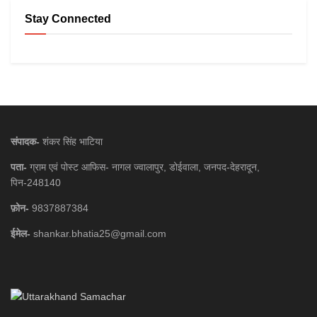
Stay Connected
संपादक-
शंकर सिंह भाटिया
पता-
ग्राम एवं पोस्ट आफिस- नागल ज्वालापुर, डोईवाला, जनपद-देहरादून,
पिन-248140
फ़ोन-
9837887384
ईमेल-
shankar.bhatia25@gmail.com