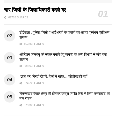
चार जिलों के जिलाधिकारी बदले गए
67718 SHARES
डोईवाला : पुलिस,पीएसी व आईआरबी के जवानों का आपदा प्रबंधन प्रशिक्षण
सम्पन्न
45786 SHARES
ऑपरेशन कामधेनु को सफल बनाये हेतु जनपद के अन्य विभागों से मांगा गया
सहयोग
38074 SHARES
ढहते घर, गिरती दीवारें, दिलों में खौफ… जोशीमठ ही नहीं
37453 SHARES
विकासखंड देवाल क्षेत्र की होनहार छात्रा ज्योति बिष्ट ने किया उत्तराखंड का
नाम रोशन
37370 SHARES