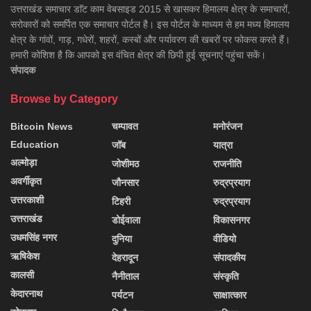
उत्तराखंड समाचार डाॅट काम वेबसाइड 2015 से खासकर हिमालय क्षेत्र के समाचारों,
सरोकारों को समर्पित एक समाचार पोर्टल है। इस पोर्टल के माध्यम से हम मध्य हिमालय
क्षेत्र के गांवों, गाड़, गधेरों, शहरों, कस्बों और पर्यावरण की खबरों पर फोकस करते हैं।
हमारी कोशिश है कि आपको इस वंचित क्षेत्र की छिपी हुई सूचनाएं पहुंचा सकें।
संपादक
Browse by Category
Bitcoin News
चम्पावत
मनोरंजन
Education
जॉब
यात्रा
अल्मोड़ा
जोशीमठ
राजनीति
अवर्गीकृत
जौनसार
रुद्रप्रयाग
उत्तरकाशी
टिहरी
रुद्रप्रयाग
उत्तराखंड
डोईवाला
विकासनगर
उधमसिंह नगर
दुनिया
वीडियो
ऋषिकेश
देहरादून
संपादकीय
कालसी
नैनीताल
संस्कृति
केदारनाथ
पर्यटन
साक्षात्कार