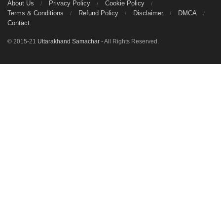
About Us
Privacy Policy
Cookie Policy
Terms & Conditions
Refund Policy
Disclaimer
DMCA
Contact
© 2015-21
Uttarakhand Samachar
- All Rights Reserved.