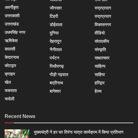
अवर्गीकृत
जौनसार
रुद्रप्रयाग
उत्तरकाशी
टिहरी
रुद्रप्रयाग
उत्तराखंड
डोईवाला
विकासनगर
उधमसिंह नगर
दुनिया
वीडियो
ऋषिकेश
देहरादून
संपादकीय
कालसी
नैनीताल
संस्कृति
केदारनाथ
पर्यटन
साक्षात्कार
कोटद्वार
पिथौरागढ़
साहित्य
क्राइम
पौड़ी गढ़वाल
साहिया
खेल
बद्रीनाथ
हरिद्वार
चकराता
बागेश्वर
हेल्थ
चमोली
Recent News
मुख्यमंत्री ने हर घर तिरंगा यात्रा कार्यक्रम में किया प्रतिभाग