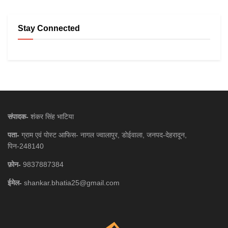
Stay Connected
संपादक-
शंकर सिंह भाटिया
पता-
ग्राम एवं पोस्ट आफिस- नागल ज्वालापुर, डोईवाला, जनपद-देहरादून,
पिन-248140
फ़ोन-
9837887384
ईमेल-
shankar.bhatia25@gmail.com