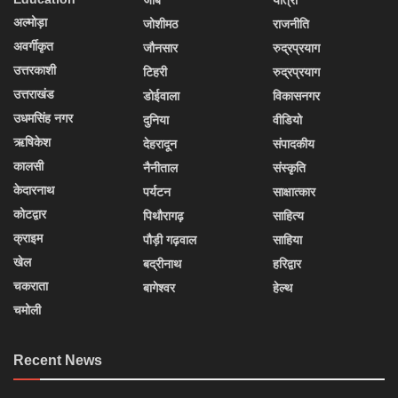
जॉब
यात्रा
अल्मोड़ा
जोशीमठ
राजनीति
अवर्गीकृत
जौनसार
रुद्रप्रयाग
उत्तरकाशी
टिहरी
रुद्रप्रयाग
उत्तराखंड
डोईवाला
विकासनगर
उधमसिंह नगर
दुनिया
वीडियो
ऋषिकेश
देहरादून
संपादकीय
कालसी
नैनीताल
संस्कृति
केदारनाथ
पर्यटन
साक्षात्कार
कोटद्वार
पिथौरागढ़
साहित्य
क्राइम
पौड़ी गढ़वाल
साहिया
खेल
बद्रीनाथ
हरिद्वार
चकराता
बागेश्वर
हेल्थ
चमोली
Recent News