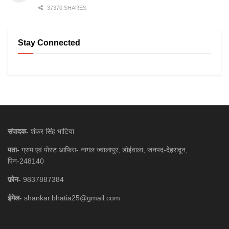
37370 SHARES
Stay Connected
संपादक-
शंकर सिंह भाटिया
पता-
ग्राम एवं पोस्ट आफिस- नागल ज्वालापुर, डोईवाला, जनपद-देहरादून,
पिन-248140
फ़ोन-
9837887384
ईमेल-
shankar.bhatia25@gmail.com