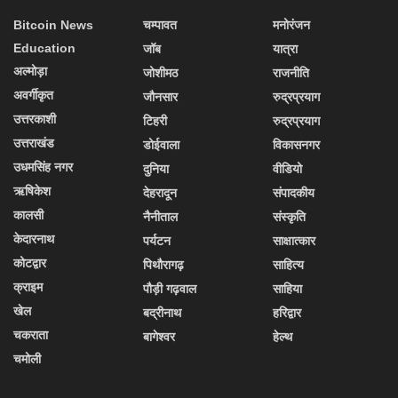
Bitcoin News
चम्पावत
मनोरंजन
Education
जॉब
यात्रा
अल्मोड़ा
जोशीमठ
राजनीति
अवर्गीकृत
जौनसार
रुद्रप्रयाग
उत्तरकाशी
टिहरी
रुद्रप्रयाग
उत्तराखंड
डोईवाला
विकासनगर
उधमसिंह नगर
दुनिया
वीडियो
ऋषिकेश
देहरादून
संपादकीय
कालसी
नैनीताल
संस्कृति
केदारनाथ
पर्यटन
साक्षात्कार
कोटद्वार
पिथौरागढ़
साहित्य
क्राइम
पौड़ी गढ़वाल
साहिया
खेल
बद्रीनाथ
हरिद्वार
चकराता
बागेश्वर
हेल्थ
चमोली