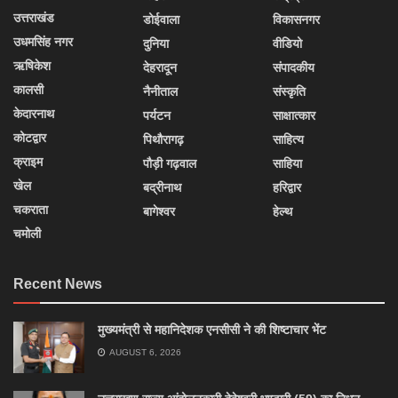
उत्तराखंड
डोईवाला
विकासनगर
उधमसिंह नगर
दुनिया
वीडियो
ऋषिकेश
देहरादून
संपादकीय
कालसी
नैनीताल
संस्कृति
केदारनाथ
पर्यटन
साक्षात्कार
कोटद्वार
पिथौरागढ़
साहित्य
क्राइम
पौड़ी गढ़वाल
साहिया
खेल
बद्रीनाथ
हरिद्वार
चकराता
बागेश्वर
हेल्थ
चमोली
Recent News
मुख्यमंत्री से महानिदेशक एनसीसी ने की शिष्टाचार भेंट
AUGUST 6, 2026