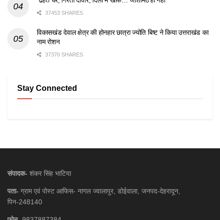
ढहते घर, गिरती दीवारें, दिलों में खौफ… जोशीमठ ही नहीं
37453 SHARES
विकासखंड देवाल क्षेत्र की होनहार छात्रा ज्योति बिष्ट ने किया उत्तराखंड का
नाम रोशन
37370 SHARES
Stay Connected
संपादक-
शंकर सिंह भाटिया
पता-
ग्राम एवं पोस्ट आफिस- नागल ज्वालापुर, डोईवाला, जनपद-देहरादून,
पिन-248140
फ़ोन-
9837887384