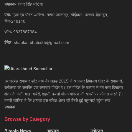
संपादक-
शंकर सिंह भाटिया
पता-
ग्राम एवं पोस्ट आफिस- नागल ज्वालापुर, डोईवाला, जनपद-देहरादून,
पिन-248140
फ़ोन-
9837887384
ईमेल-
shankar.bhatia25@gmail.com
उत्तराखंड समाचार डाॅट काम वेबसाइड 2015 से खासकर हिमालय क्षेत्र के समाचारों,
सरोकारों को समर्पित एक समाचार पोर्टल है। इस पोर्टल के माध्यम से हम मध्य हिमालय
क्षेत्र के गांवों, गाड़, गधेरों, शहरों, कस्बों और पर्यावरण की खबरों पर फोकस करते हैं।
हमारी कोशिश है कि आपको इस वंचित क्षेत्र की छिपी हुई सूचनाएं पहुंचा सकें।
संपादक
Browse by Category
Bitcoin News
चम्पावत
मनोरंजन