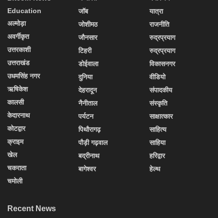
Education
जॉब
यात्रा
अल्मोड़ा
जोशीमठ
राजनीति
अवर्गीकृत
जौनसार
रुद्रप्रयाग
उत्तरकाशी
टिहरी
रुद्रप्रयाग
उत्तराखंड
डोईवाला
विकासनगर
उधमसिंह नगर
दुनिया
वीडियो
ऋषिकेश
देहरादून
संपादकीय
कालसी
नैनीताल
संस्कृति
केदारनाथ
पर्यटन
साक्षात्कार
कोटद्वार
पिथौरागढ़
साहित्य
क्राइम
पौड़ी गढ़वाल
साहिया
खेल
बद्रीनाथ
हरिद्वार
चकराता
बागेश्वर
हेल्थ
चमोली
Recent News