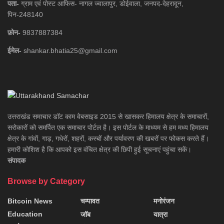
पता-
ग्राम एवं पोस्ट आफिस- नागल ज्वालापुर, डोईवाला, जनपद-देहरादून,
पिन-248140
फ़ोन-
9837887384
ईमेल-
shankar.bhatia25@gmail.com
उत्तराखंड समाचार डाॅट काम वेबसाइड 2015 से खासकर हिमालय क्षेत्र के समाचारों,
सरोकारों को समर्पित एक समाचार पोर्टल है। इस पोर्टल के माध्यम से हम मध्य हिमालय
क्षेत्र के गांवों, गाड़, गधेरों, शहरों, कस्बों और पर्यावरण की खबरों पर फोकस करते हैं।
हमारी कोशिश है कि आपको इस वंचित क्षेत्र की छिपी हुई सूचनाएं पहुंचा सकें।
संपादक
Browse by Category
Bitcoin News
चम्पावत
मनोरंजन
Education
जॉब
यात्रा