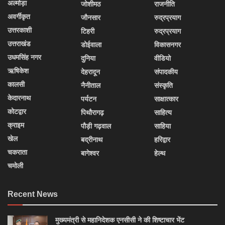
अल्मोड़ा
जोशीमठ
राजनीति
अवर्गीकृत
जौनसार
रुद्रप्रयाग
उत्तरकाशी
टिहरी
रुद्रप्रयाग
उत्तराखंड
डोईवाला
विकासनगर
उधमसिंह नगर
दुनिया
वीडियो
ऋषिकेश
देहरादून
संपादकीय
कालसी
नैनीताल
संस्कृति
केदारनाथ
पर्यटन
साक्षात्कार
कोटद्वार
पिथौरागढ़
साहित्य
क्राइम
पौड़ी गढ़वाल
साहिया
खेल
बद्रीनाथ
हरिद्वार
चकराता
बागेश्वर
हेल्थ
चमोली
Recent News
मुख्यमंत्री से महानिदेशक एनसीसी ने की शिष्टाचार भेंट