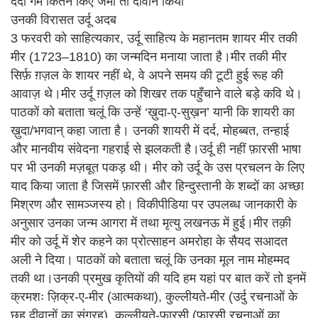
दर्दो गम कितने किए जमा तो दीवान किया
उनकी विरासत उर्दू अदब
3 फरवरी को साहित्यकार, उर्दू साहित्य के महानतम शायर मीर तकी
मीर (1723–1810) का जन्मदिन मनाया जाता है।मीर तकी मीर
सिर्फ़ ग़ज़ल के शायर नहीं थे, वे अपने समय की टूटी हुई रूह की
आवाज़ थे।मीर उर्दू ग़ज़ल को शिखर तक पहुँचाने वाले बड़े कवि थे।
पाठकों को बताता चलूं कि उन्हें ‘ख़ुदा-ए-सुख़न’ यानी कि शायरी का
ख़ुदा/भगवान् कहा जाता है। उनकी शायरी में दर्द, मोहब्बत, तन्हाई
और मानवीय संवेदना गहराई से झलकती है।उर्दू ही नहीं फ़ारसी भाषा
पर भी उनकी मज़बूत पकड़ थी। मीर को उर्दू के उस प्रचलन के लिए
याद किया जाता है जिसमें फ़ारसी और हिन्दुस्तानी के शब्दों का अच्छा
मिश्रण और सामञ्जस्य हो। विकीपीडिया पर उपलब्ध जानकारी के
अनुसार उनका जन्म आगरा में तथा मृत्यु लखनऊ में हुई।मीर तक़ी
मीर को उर्दू में शेर कहने का प्रोत्साहन अमरोहा के सैयद सआदत
अली ने दिया। पाठकों को बताता चलूं कि उनका मूल नाम मोहम्मद
तकी था।उनकी प्रमुख कृतियों की यदि हम यहां पर बात करें तो इनमें
क्रमशः ज़िक्र-ए-मीर (आत्मकथा), कुल्लीयते-मीर (उर्दु रचनाओं के
छह दीवानों का संग्रह), कुल्लीयते-फ़ारसी (फ़ारसी रचनाओं का