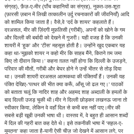
संग्रह), फ़ैज़-ए-मीर (पाँच कहानियों का संग्रह), नुकत-उस-शूरा
(फ़ारसी ज़बान में लिखी तत्कालीन उर्दु रचनाकारों की जीवनियाँ) आदि
को शामिल किया जाता है। वैसे,वे ‘दर्द के शायर’ कहलाते हैं।
दरअसल, मीर की ज़िंदगी मुफ़लिसी (गरीबी), अपनों को खोने के गम
और दिल्ली की बर्बादी को देखने में गुजरी। यही वजह है कि उनकी
शायरी में ‘हूक’ और ‘टीस’ महसूस होती है। उन्होंने खुद एकबार यह
कहा था-‘मुझको शायर न कहो मीर कि साहब मैंने, कितने ग़म जमा
किए तो दीवान किया।’ कहना ग़लत नहीं होगा कि दिल्ली के उजड़ने,
परिवार की मौतों, गरीबी और बेघर होने ने उन्हें भीतर से तोड़ दिया
था। उनकी शायरी दरअसल आत्मकथा की पंक्तियाँ हैं। उनकी यह
पंक्ति देखिए-‘पत्थर की भीत क्या करूँ, आँसू जो ढल गए।’ पाठकों
को बताता चलूं कि नादिर शाह और अहमद शाह अब्दाली के हमलों के
बाद दिल्ली उजड़ चुकी थी।मीर ने दिल्ली छोड़कर लखनऊ जाना तो
स्वीकार किया, लेकिन वे वहाँ दिल से कभी बस नहीं पाए।मीर की
सबसे बड़ी खूबी उनकी भाषा थी। वास्तव में, वे बहुत ही आसान शब्दों
में दिल की गहरी बात कह देते थे। इसे तकनीकी भाषा में ‘सह़ल-ए-
मुमत़ना’ कहा जाता है-यानी ऐसी चीज़ जो देखने में आसान लगे, पर