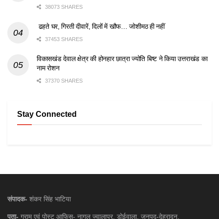
38073 SHARES
ढहते घर, गिरती दीवारें, दिलों में खौफ… जोशीमठ ही नहीं
37453 SHARES
विकासखंड देवाल क्षेत्र की होनहार छात्रा ज्योति बिष्ट ने किया उत्तराखंड का
नाम रोशन
37370 SHARES
Stay Connected
संपादक-
शंकर सिंह भाटिया
पता-
ग्राम एवं पोस्ट आफिस- नागल ज्वालापुर, डोईवाला, जनपद-देहरादून,