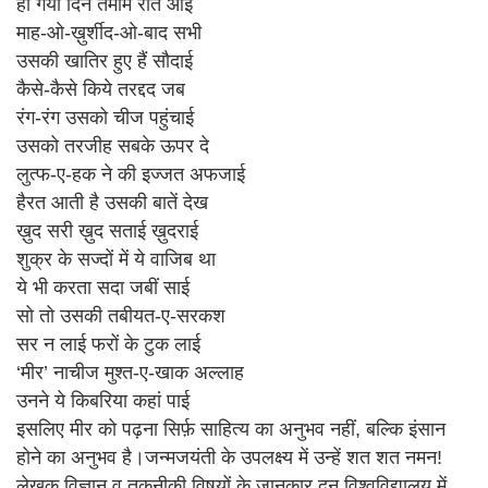
हो गया दिन तमाम रात आई
माह-ओ-ख़ुर्शीद-ओ-बाद सभी
उसकी खातिर हुए हैं सौदाई
कैसे-कैसे किये तरद्दद जब
रंग-रंग उसको चीज पहुंचाई
उसको तरजीह सबके ऊपर दे
लुत्फ-ए-हक ने की इज्जत अफजाई
हैरत आती है उसकी बातें देख
ख़ुद सरी ख़ुद सताई ख़ुदराई
शुक्र के सज्दों में ये वाजिब था
ये भी करता सदा जबीं साई
सो तो उसकी तबीयत-ए-सरकश
सर न लाई फरों के टुक लाई
‘मीर’ नाचीज मुश्त-ए-खाक अल्लाह
उनने ये किबरिया कहां पाई
इसलिए मीर को पढ़ना सिर्फ़ साहित्य का अनुभव नहीं, बल्कि इंसान
होने का अनुभव है।जन्मजयंती के उपलक्ष्य में उन्हें शत शत नमन!
लेखक विज्ञान व तकनीकी विषयों के जानकार दून विश्वविद्यालय में