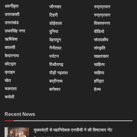
अवर्गीकृत
जौनसार
रुद्रप्रयाग
उत्तरकाशी
टिहरी
रुद्रप्रयाग
उत्तराखंड
डोईवाला
विकासनगर
उधमसिंह नगर
दुनिया
वीडियो
ऋषिकेश
देहरादून
संपादकीय
कालसी
नैनीताल
संस्कृति
केदारनाथ
पर्यटन
साक्षात्कार
कोटद्वार
पिथौरागढ़
साहित्य
क्राइम
पौड़ी गढ़वाल
साहिया
खेल
बद्रीनाथ
हरिद्वार
चकराता
बागेश्वर
हेल्थ
चमोली
Recent News
मुख्यमंत्री से महानिदेशक एनसीसी ने की शिष्टाचार भेंट