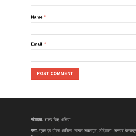
*
Name
*
Email
संपादक-
शंकर सिंह भाटिया
पता-
ग्राम एवं पोस्ट आफिस- नागल ज्वालापुर, डोईवाला, जनपद-देहरादू