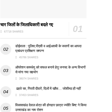
चार जिलों के जिलाधिकारी बदले गए
67718 SHARES
डोईवाला : पुलिस,पीएसी व आईआरबी के जवानों का आपदा
प्रबंधन प्रशिक्षण सम्पन्न
45786 SHARES
ऑपरेशन कामधेनु को सफल बनाये हेतु जनपद के अन्य विभागों
से मांगा गया सहयोग
38074 SHARES
ढहते घर, गिरती दीवारें, दिलों में खौफ… जोशीमठ ही नहीं
37453 SHARES
विकासखंड देवाल क्षेत्र की होनहार छात्रा ज्योति बिष्ट ने किया
उत्तराखंड का नाम रोशन