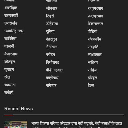
अल्मोड़ा
जोशीमठ
राजनीति
अवर्गीकृत
जौनसार
रुद्रप्रयाग
उत्तरकाशी
टिहरी
रुद्रप्रयाग
उत्तराखंड
डोईवाला
विकासनगर
उधमसिंह नगर
दुनिया
वीडियो
ऋषिकेश
देहरादून
संपादकीय
कालसी
नैनीताल
संस्कृति
केदारनाथ
पर्यटन
साक्षात्कार
कोटद्वार
पिथौरागढ़
साहित्य
क्राइम
पौड़ी गढ़वाल
साहिया
खेल
बद्रीनाथ
हरिद्वार
चकराता
बागेश्वर
हेल्थ
चमोली
Recent News
भारत विकास परिषद कोटद्वार द्वारा बेटी पढ़ाओ, बेटी बसाओं के तहत