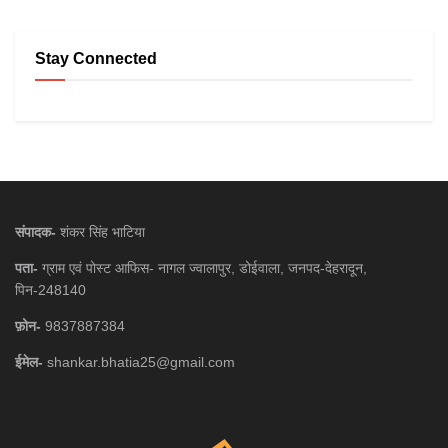
Stay Connected
संपादक-
शंकर सिंह भाटिया
पता-
ग्राम एवं पोस्ट आफिस- नागल ज्वालापुर, डोईवाला, जनपद-देहरादून,
पिन-248140
फ़ोन-
9837887384
ईमेल-
shankar.bhatia25@gmail.com