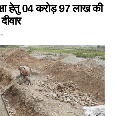
क्षा हेतु 04 करोड़ 97 लाख की
 दीवार
ead