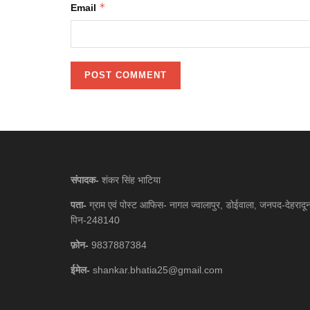
*
Email
संपादक-
शंकर सिंह भाटिया
पता-
ग्राम एवं पोस्ट आफिस- नागल ज्वालापुर, डोईवाला, जनपद-देहरादू
पिन-248140
फ़ोन-
9837887384
ईमेल-
shankar.bhatia25@gmail.com