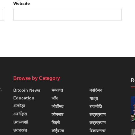
Website
Browse by Category
R
न,
Bitcoin News
चम्पावत
मनोरंजन
Education
जॉब
यात्रा
अल्मोड़ा
जोशीमठ
राजनीति
अवर्गीकृत
जौनसार
रुद्रप्रयाग
उत्तरकाशी
टिहरी
रुद्रप्रयाग
उत्तराखंड
डोईवाला
विकासनगर