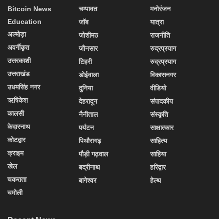
Bitcoin News
चम्पावत
मनोरंजन
Education
जॉब
यात्रा
अल्मोड़ा
जोशीमठ
राजनीति
अवर्गीकृत
जौनसार
रुद्रप्रयाग
उत्तरकाशी
टिहरी
रुद्रप्रयाग
उत्तराखंड
डोईवाला
विकासनगर
उधमसिंह नगर
दुनिया
वीडियो
ऋषिकेश
देहरादून
संपादकीय
कालसी
नैनीताल
संस्कृति
केदारनाथ
पर्यटन
साक्षात्कार
कोटद्वार
पिथौरागढ़
साहित्य
क्राइम
पौड़ी गढ़वाल
साहिया
खेल
बद्रीनाथ
हरिद्वार
चकराता
बागेश्वर
हेल्थ
चमोली