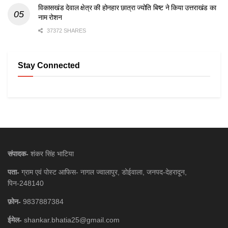
विकासखंड देवाल क्षेत्र की होनहार छात्रा ज्योति बिष्ट ने किया उत्तराखंड का
नाम रोशन
37372 SHARES
Stay Connected
संपादक-
शंकर सिंह भाटिया
पता-
ग्राम एवं पोस्ट आफिस- नागल ज्वालापुर, डोईवाला, जनपद-देहरादून,
पिन-248140
फ़ोन-
9837887384
ईमेल-
shankar.bhatia25@gmail.com