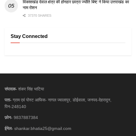
विकासखंड देवाल क्षेत्र की होनहार छात्रा ज्योति बिष्ट ने किया उत्तराखंड का
नाम रोशन
37370 SHARES
Stay Connected
संपादक-
शंकर सिंह भाटिया
पता-
ग्राम एवं पोस्ट आफिस- नागल ज्वालापुर, डोईवाला, जनपद-देहरादून,
पिन-248140
फ़ोन-
9837887384
ईमेल-
shankar.bhatia25@gmail.com