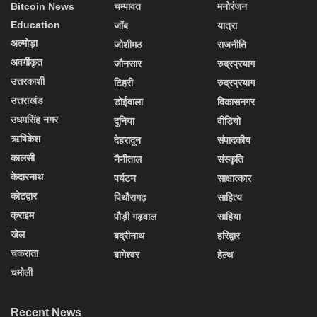
Bitcoin News
चम्पावत
मनोरंजन
Education
जॉब
यात्रा
अल्मोड़ा
जोशीमठ
राजनीति
अवर्गीकृत
जौनसार
रुद्रप्रयाग
उत्तरकाशी
टिहरी
रुद्रप्रयाग
उत्तराखंड
डोईवाला
विकासनगर
उधमसिंह नगर
दुनिया
वीडियो
ऋषिकेश
देहरादून
संपादकीय
कालसी
नैनीताल
संस्कृति
केदारनाथ
पर्यटन
साक्षात्कार
कोटद्वार
पिथौरागढ़
साहित्य
क्राइम
पौड़ी गढ़वाल
साहिया
खेल
बद्रीनाथ
हरिद्वार
चकराता
बागेश्वर
हेल्थ
चमोली
Recent News