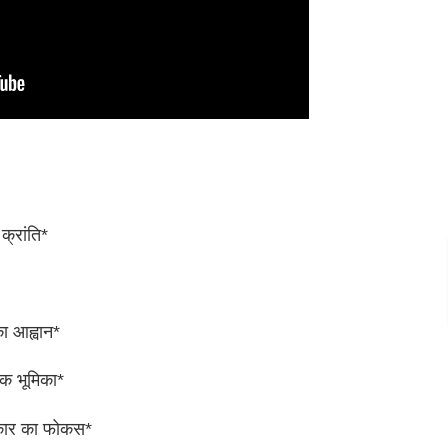
 क्रांति*
का आह्वान*
यक भूमिका*
रकार का फोकस*