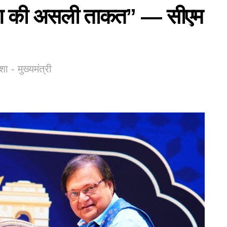
िर्माण की असली ताकत” — सीएम
शा - मुख्यमंत्री