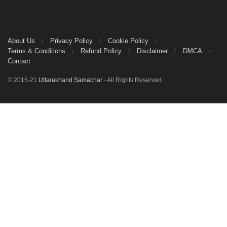
About Us
Privacy Policy
Cookie Policy
Terms & Conditions
Refund Policy
Disclaimer
DMCA
Contact
© 2015-21
Uttarakhand Samachar
- All Rights Reserved.