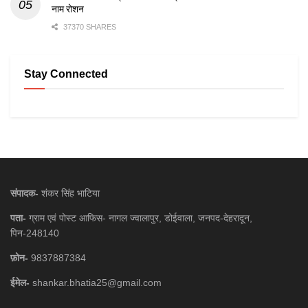
नाम रोशन
37370 SHARES
Stay Connected
संपादक-
शंकर सिंह भाटिया
पता-
ग्राम एवं पोस्ट आफिस- नागल ज्वालापुर, डोईवाला, जनपद-देहरादून,
पिन-248140
फ़ोन-
9837887384
ईमेल-
shankar.bhatia25@gmail.com