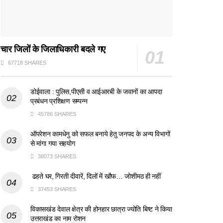
चार जिलों के जिलाधिकारी बदले गए
67718 SHARES
डोईवाला : पुलिस,पीएसी व आईआरबी के जवानों का आपदा
प्रबंधन प्रशिक्षण सम्पन्न
45786 SHARES
ऑपरेशन कामधेनु को सफल बनाये हेतु जनपद के अन्य विभागों
से मांगा गया सहयोग
38073 SHARES
ढहते घर, गिरती दीवारें, दिलों में खौफ… जोशीमठ ही नहीं
37453 SHARES
विकासखंड देवाल क्षेत्र की होनहार छात्रा ज्योति बिष्ट ने किया
उत्तराखंड का नाम रोशन