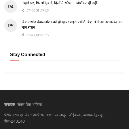
ढहते घर, गिरती दीवारें, दिलों में खौफ… जोशीमठ ही नहीं
37455 SHARES
विकासखंड देवाल क्षेत्र की होनहार छात्रा ज्योति बिष्ट ने किया उत्तराखंड का
नाम रोशन
37374 SHARES
Stay Connected
संपादक-
शंकर सिंह भाटिया
पता-
ग्राम एवं पोस्ट आफिस- नागल ज्वालापुर, डोईवाला, जनपद-देहरादून,
पिन-248140