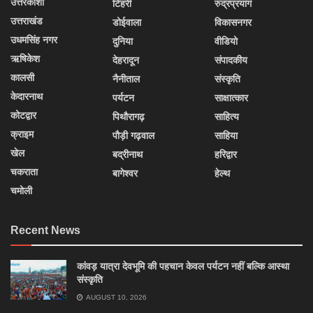
उत्तरकाशी
टिहरी
रुद्रप्रयाग
उत्तराखंड
डोईवाला
विकासनगर
उधमसिंह नगर
दुनिया
वीडियो
ऋषिकेश
देहरादून
संपादकीय
कालसी
नैनीताल
संस्कृति
केदारनाथ
पर्यटन
साक्षात्कार
कोटद्वार
पिथौरागढ़
साहित्य
क्राइम
पौड़ी गढ़वाल
साहिया
खेल
बद्रीनाथ
हरिद्वार
चकराता
बागेश्वर
हेल्थ
चमोली
Recent News
कांवड़ यात्रा देवभूमि की पहचान केवल पर्यटन नहीं बल्कि आस्था
संस्कृति
AUGUST 10, 2026