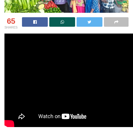
65
SHARES