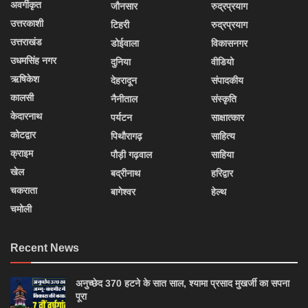
अवर्गीकृत
जौनसार
रुद्रप्रयाग
उत्तरकाशी
टिहरी
रुद्रप्रयाग
उत्तराखंड
डोईवाला
विकासनगर
उधमसिंह नगर
दुनिया
वीडियो
ऋषिकेश
देहरादून
संपादकीय
कालसी
नैनीताल
संस्कृति
केदारनाथ
पर्यटन
साक्षात्कार
कोटद्वार
पिथौरागढ़
साहित्य
क्राइम
पौड़ी गढ़वाल
साहिया
खेल
बद्रीनाथ
हरिद्वार
चकराता
बागेश्वर
हेल्थ
चमोली
Recent News
अनुच्छेद 370 हटने के सात साल, श्यामा प्रसाद मुखर्जी का सपना
पूरा