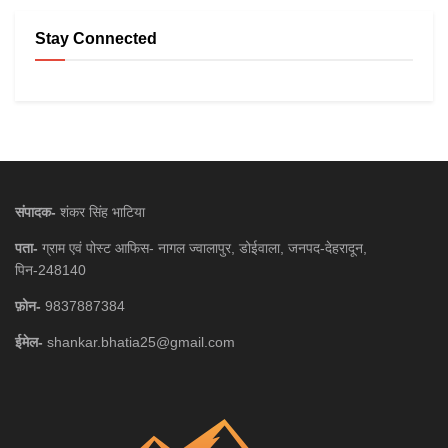
Stay Connected
संपादक-
शंकर सिंह भाटिया
पता-
ग्राम एवं पोस्ट आफिस- नागल ज्वालापुर, डोईवाला, जनपद-देहरादून,
पिन-248140
फ़ोन-
9837887384
ईमेल-
shankar.bhatia25@gmail.com