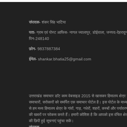
संपादक-
शंकर सिंह भाटिया
पता-
ग्राम एवं पोस्ट आफिस- नागल ज्वालापुर, डोईवाला, जनपद-देहरादू
पिन-248140
फ़ोन-
9837887384
ईमेल-
shankar.bhatia25@gmail.com
उत्तराखंड समाचार डाॅट काम वेबसाइड 2015 से खासकर हिमालय क्षेत्र 
समाचारों, सरोकारों को समर्पित एक समाचार पोर्टल है। इस पोर्टल के माध्
से हम मध्य हिमालय क्षेत्र के गांवों, गाड़, गधेरों, शहरों, कस्बों और पर्यावर
की खबरों पर फोकस करते हैं। हमारी कोशिश है कि आपको इस वंचित क्षेत
की छिपी हुई सूचनाएं पहुंचा सकें।
संपादक