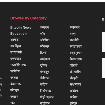
Browse by Category
R
न,
Bitcoin News
चम्पावत
मनोरंजन
Education
जॉब
यात्रा
अल्मोड़ा
जोशीमठ
राजनीति
अवर्गीकृत
जौनसार
रुद्रप्रयाग
उत्तरकाशी
टिहरी
रुद्रप्रयाग
उत्तराखंड
डोईवाला
विकासनगर
उधमसिंह नगर
दुनिया
वीडियो
ऋषिकेश
देहरादून
संपादकीय
कालसी
नैनीताल
संस्कृति
के
केदारनाथ
यम
पर्यटन
साक्षात्कार
ण
कोटद्वार
पिथौरागढ़
साहित्य
्र
क्राइम
पौड़ी गढ़वाल
साहिया
खेल
बद्रीनाथ
हरिद्वार