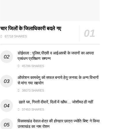
चार जिलों के जिलाधिकारी बदले गए
67718 SHARES
डोईवाला : पुलिस,पीएसी व आईआरबी के जवानों का आपदा
प्रबंधन प्रशिक्षण सम्पन्न
45786 SHARES
ऑपरेशन कामधेनु को सफल बनाये हेतु जनपद के अन्य विभागों
से मांगा गया सहयोग
38073 SHARES
ढहते घर, गिरती दीवारें, दिलों में खौफ… जोशीमठ ही नहीं
37453 SHARES
विकासखंड देवाल क्षेत्र की होनहार छात्रा ज्योति बिष्ट ने किया
उत्तराखंड का नाम रोशन