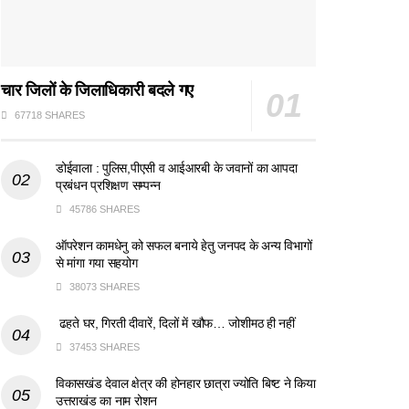
चार जिलों के जिलाधिकारी बदले गए
67718 SHARES
डोईवाला : पुलिस,पीएसी व आईआरबी के जवानों का आपदा
प्रबंधन प्रशिक्षण सम्पन्न
45786 SHARES
ऑपरेशन कामधेनु को सफल बनाये हेतु जनपद के अन्य विभागों
से मांगा गया सहयोग
38073 SHARES
ढहते घर, गिरती दीवारें, दिलों में खौफ… जोशीमठ ही नहीं
37453 SHARES
विकासखंड देवाल क्षेत्र की होनहार छात्रा ज्योति बिष्ट ने किया
उत्तराखंड का नाम रोशन