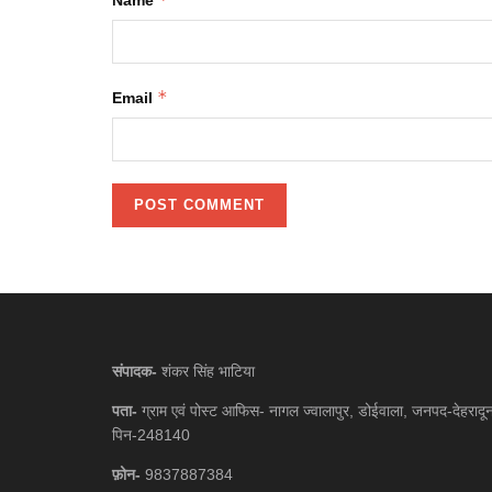
Name
*
Email
संपादक-
शंकर सिंह भाटिया
पता-
ग्राम एवं पोस्ट आफिस- नागल ज्वालापुर, डोईवाला, जनपद-देहरादू
पिन-248140
फ़ोन-
9837887384