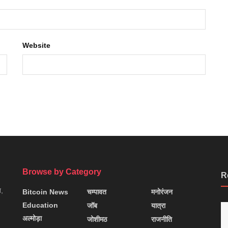
Website
Browse by Category
R
न,
Bitcoin News
चम्पावत
मनोरंजन
Education
जॉब
यात्रा
अल्मोड़ा
जोशीमठ
राजनीति