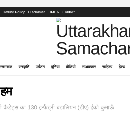
Refund Policy
Disclaimer
DMCA
Contact
उत्तराखंड
संस्कृति
पर्यटन
दुनिया
वीडियो
साक्षात्कार
साहित्य
हेल्थ
 हम
नसीसी कैडेट्स का 130 इन्फैंट्री बटालियन (टीए) ईको कुमाऊँ