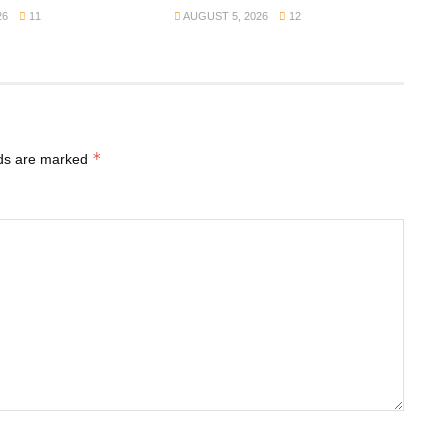
26
11
AUGUST 5, 2026
12
*
lds are marked