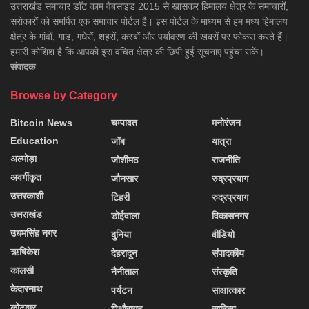
उत्तराखंड समाचार डाॅट काम वेबसाइड 2015 से खासकर हिमालय क्षेत्र के समाचारों,
सरोकारों को समर्पित एक समाचार पोर्टल है। इस पोर्टल के माध्यम से हम मध्य हिमालय
क्षेत्र के गांवों, गाड़, गधेरों, शहरों, कस्बों और पर्यावरण की खबरों पर फोकस करते हैं।
हमारी कोशिश है कि आपको इस वंचित क्षेत्र की छिपी हुई सूचनाएं पहुंचा सकें।
संपादक
Browse by Category
Bitcoin News
चम्पावत
मनोरंजन
Education
जॉब
यात्रा
अल्मोड़ा
जोशीमठ
राजनीति
अवर्गीकृत
जौनसार
रुद्रप्रयाग
उत्तरकाशी
टिहरी
रुद्रप्रयाग
उत्तराखंड
डोईवाला
विकासनगर
उधमसिंह नगर
दुनिया
वीडियो
ऋषिकेश
देहरादून
संपादकीय
कालसी
नैनीताल
संस्कृति
केदारनाथ
पर्यटन
साक्षात्कार
कोटद्वार